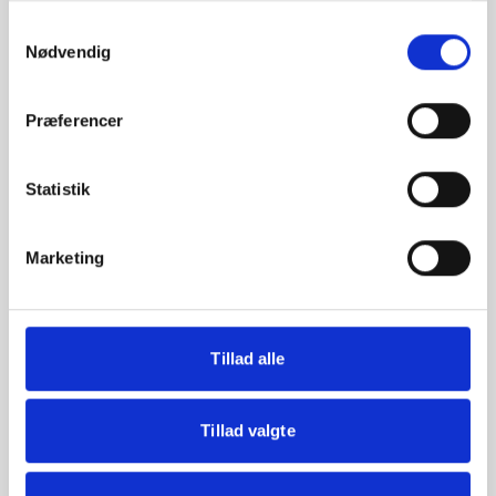
Samtykkevalg
Udfyld formularen, så kontakter vi dig hurtigt.
Nødvendig
Navn
Præferencer
Firma
Statistik
Marketing
Telefon
Tillad alle
E-mail
Tillad valgte
Adresse