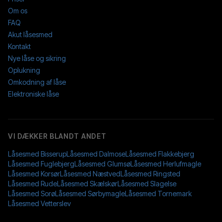
Om os
FAQ
Akut låsesmed
Kontakt
Nye låse og sikring
Oplukning
Omkodning af låse
Elektroniske låse
VI DÆKKER BLANDT ANDET
Låsesmed
Bisserup
Låsesmed
Dalmose
Låsesmed
Flakkebjerg
Låsesmed
Fuglebjerg
Låsesmed
Glumsø
Låsesmed
Herlufmagle
Låsesmed
Korsør
Låsesmed
Næstved
Låsesmed
Ringsted
Låsesmed
Rude
Låsesmed
Skælskør
Låsesmed
Slagelse
Låsesmed
Sorø
Låsesmed
Sørbymagle
Låsesmed
Tornemark
Låsesmed
Vetterslev